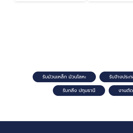
รับม้วนเหล็ก ม้วนโลหะ
รับจ้างประก
รับกลึง ปทุมธานี
งานตัด