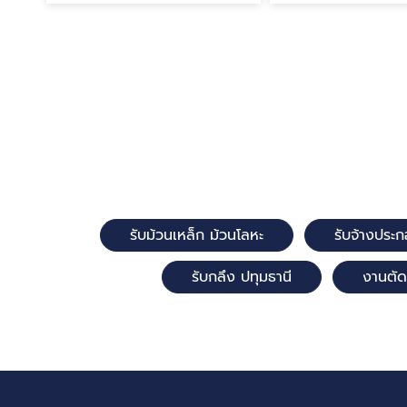
รับม้วนเหล็ก ม้วนโลหะ
รับจ้างประก
รับกลึง ปทุมธานี
งานตัด