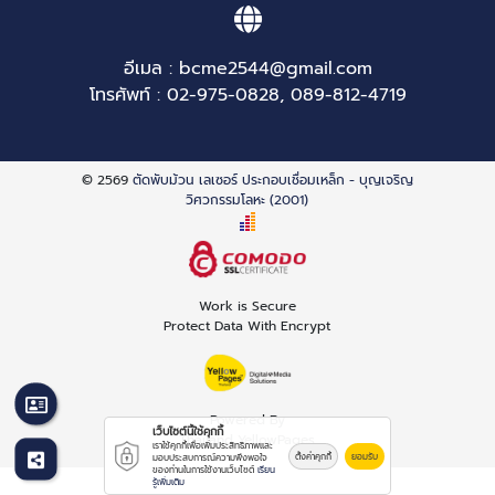
อีเมล :
bcme2544@gmail.com
โทรศัพท์ :
02-975-0828
,
089-812-4719
© 2569
ตัดพับม้วน เลเซอร์ ประกอบเชื่อมเหล็ก - บุญเจริญ
วิศวกรรมโลหะ (2001)
Work is Secure
Protect Data With Encrypt
Powered By
เว็บไซต์นี้ใช้คุกกี้
Thailand YellowPages
เราใช้คุกกี้เพื่อเพิ่มประสิทธิภาพและ
ตั้งค่าคุกกี้
ยอมรับ
มอบประสบการณ์ความพึงพอใจ
ของท่านในการใช้งานเว็บไซต์
เรียน
รู้เพิ่มเติม